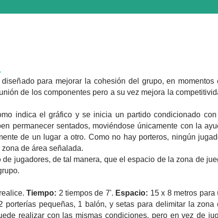
.
e diseñado para mejorar la cohesión del grupo, en momentos
unión de los componentes pero a su vez mejora la competitivi
omo indica el grá
fi
co y se inicia un partido condicionado con
eben permanecer sentados, moviéndose únicamente con la ay
ente de un lugar a otro. Como no hay porteros, ningún jugad
a zona de área señalada.
de jugadores, de tal manera, que el espacio de la zona de ju
grupo.
realice.
Tiempo:
2 tiempos de 7'.
Espacio:
15 x 8 metros para
2 porterías pequeñas, 1 balón, y setas para delimitar la zona
ede realizar con las mismas condiciones, pero en vez de ju