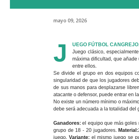
mayo 09, 2026
J
UEGO FÚTBOL CANGREJO
Juego clásico, especialment
máxima di
fi
cultad, que añade 
entre ellos.
Se divide el grupo en dos equipos c
singularidad de que los jugadores d
de sus manos para desplazarse librem
atacante o defensor, puede entrar en l
No existe un número mínimo o máximo 
debe será adecuada a la totalidad del 
Ganadores:
el equipo que más goles 
grupo de 18 - 20 jugadores.
Material:
juego.
Variante:
el mismo juego se pu