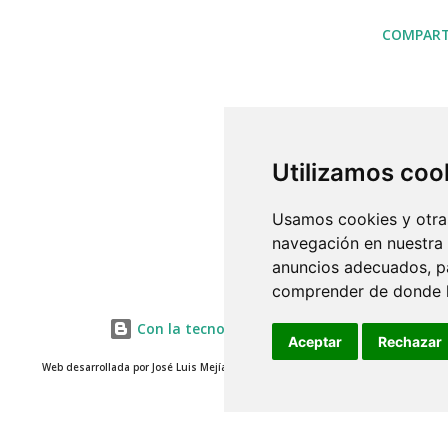
COMPART
Utilizamos coo
Usamos cookies y otras
navegación en nuestra
anuncios adecuados, pa
comprender de donde ll
Con la tecnología de Blogger
Aceptar
Rechazar
Web desarrollada por José Luis Mejías 2014 - www.misterjosemejias.com