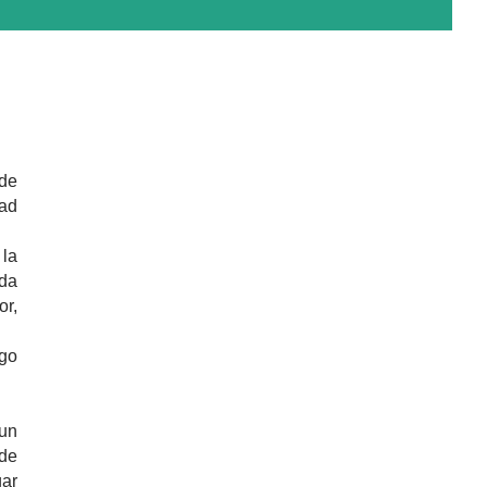
 de
dad
 la
uda
or,
ego
 un
 de
gar