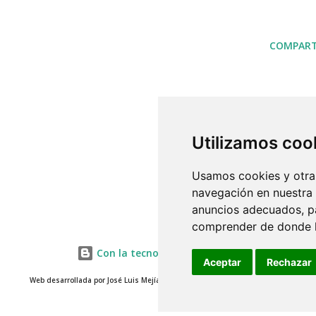
COMPART
Utilizamos coo
Usamos cookies y otras
navegación en nuestra
anuncios adecuados, pa
comprender de donde ll
Con la tecnología de Blogger
Aceptar
Rechazar
Web desarrollada por José Luis Mejías 2014 - www.misterjosemejias.com