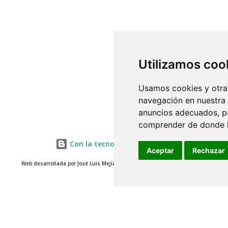
Utilizamos coo
Usamos cookies y otras
navegación en nuestra
anuncios adecuados, pa
comprender de donde ll
Con la tecnología de Blogger
Aceptar
Rechazar
Web desarrollada por José Luis Mejías 2014 - www.misterjosemejias.com