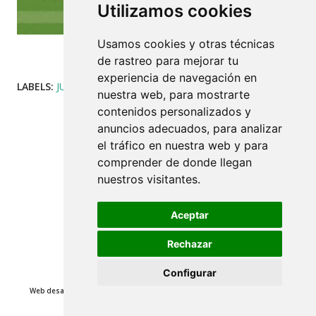
Utilizamos cookies
Usamos cookies y otras técnicas
Juego competición 1x1 desmarques
de rastreo para mejorar tu
experiencia de navegación en
LABELS:
JUEGOS
COMPARTIR
nuestra web, para mostrarte
contenidos personalizados y
anuncios adecuados, para analizar
el tráfico en nuestra web y para
comprender de donde llegan
nuestros visitantes.
Aceptar
Rechazar
Con la tecnología de Blogger
Configurar
Web desarrollada por José Luis Mejías 2014 - www.misterjosemejias.com