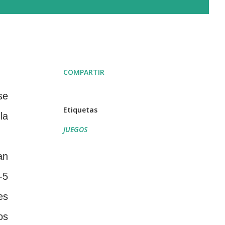
COMPARTIR
se
Etiquetas
la
JUEGOS
an
-5
es
os