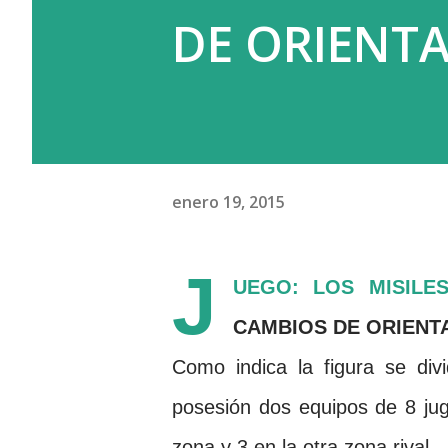
DE ORIENT
enero 19, 2015
J
UEGO: LOS MISILE
CAMBIOS DE ORIENT
Como indica la figura se di
posesión dos equipos de 8 ju
zona y 3 en la otra zona rival.