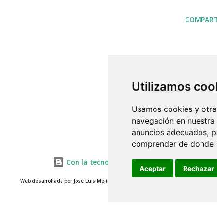
COMPART
Utilizamos coo
Usamos cookies y otras
navegación en nuestra
anuncios adecuados, pa
comprender de donde ll
Con la tecnología de Blogger
Aceptar
Rechazar
Web desarrollada por José Luis Mejías 2014 - www.misterjosemejias.com