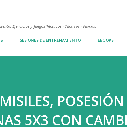
Ir al contenido principal
nto, Ejercicios y Juegos Técnicos - Tácticos - Físicos.
OS
SESIONES DE ENTRENAMIENTO
EBOOKS
 MISILES, POSESIÓN
NAS 5X3 CON CAMB