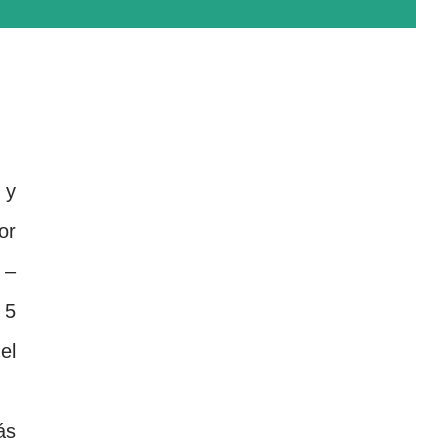
 y
or
 –
 5
el
ás